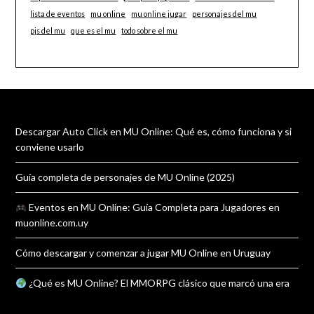
lista de eventos
mu online
mu online jugar
personajes del mu
pjs del mu
que es el mu
todo sobre el mu
Descargar Auto Click en MU Online: Qué es, cómo funciona y si
conviene usarlo
Guía completa de personajes de MU Online (2025)
Eventos en MU Online: Guía Completa para Jugadores en
muonline.com.uy
Cómo descargar y comenzar a jugar MU Online en Uruguay
¿Qué es MU Online? El MMORPG clásico que marcó una era