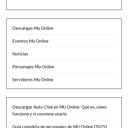
Descargas Mu Online
Eventos Mu Online
Noticias
Personajes Mu Online
Servidores Mu Online
Descargar Auto Click en MU Online: Qué es, cómo
funciona y si conviene usarlo
Guía completa de personajes de MU Online (2025)