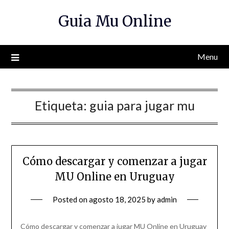
Skip
Guia Mu Online
to
content
Menu
Etiqueta:
guia para jugar mu
Cómo descargar y comenzar a jugar
MU Online en Uruguay
Posted on
agosto 18, 2025
by
admin
Cómo descargar y comenzar a jugar MU Online en Uruguay