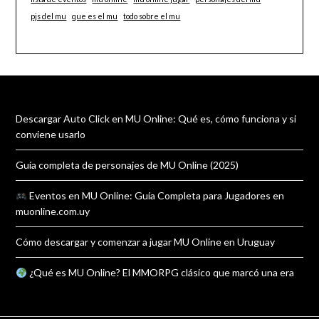
pjs del mu
que es el mu
todo sobre el mu
Descargar Auto Click en MU Online: Qué es, cómo funciona y si
conviene usarlo
Guía completa de personajes de MU Online (2025)
Eventos en MU Online: Guía Completa para Jugadores en
muonline.com.uy
Cómo descargar y comenzar a jugar MU Online en Uruguay
¿Qué es MU Online? El MMORPG clásico que marcó una era