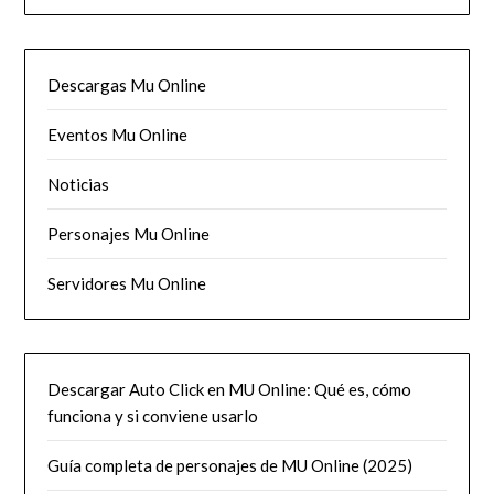
Descargas Mu Online
Eventos Mu Online
Noticias
Personajes Mu Online
Servidores Mu Online
Descargar Auto Click en MU Online: Qué es, cómo
funciona y si conviene usarlo
Guía completa de personajes de MU Online (2025)