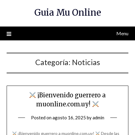
Skip
Guia Mu Online
to
content
Menu
Categoría:
Noticias
¡Bienvenido guerrero a
muonline.com.uy!
Posted on
agosto 16, 2025
by
admin
¡Bienvenido guerrero a muonline.com.uy!
Desde las