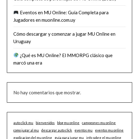
Eventos en MU Online: Guía Completa para
Jugadores en muonline.com.uy
Cómo descargar y comenzar a jugar MU Online en
Uruguay
¿Qué es MU Online? El MMORPG clásico que
marcó una era
No hay comentarios que mostrar.
auto click mu
bienvenidos
blog mu online
campeones mu online
como jugar al mu
descargar auto click
eventos mu
eventos mu online
explicacion del mu online
guia para jugar mu
info sobre el mu online