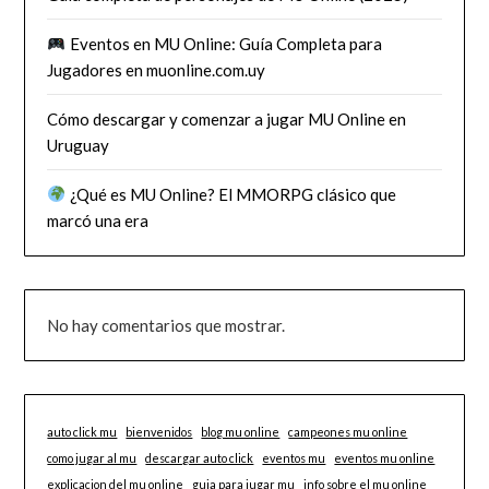
Eventos en MU Online: Guía Completa para
Jugadores en muonline.com.uy
Cómo descargar y comenzar a jugar MU Online en
Uruguay
¿Qué es MU Online? El MMORPG clásico que
marcó una era
No hay comentarios que mostrar.
auto click mu
bienvenidos
blog mu online
campeones mu online
como jugar al mu
descargar auto click
eventos mu
eventos mu online
explicacion del mu online
guia para jugar mu
info sobre el mu online