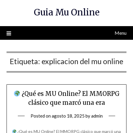
Skip
Guia Mu Online
to
content
Menu
Etiqueta:
explicacion del mu online
¿Qué es MU Online? El MMORPG
clásico que marcó una era
Posted on
agosto 18, 2025
by
admin
¿Qué es MU Online? El MMORPG clásico que marcó una