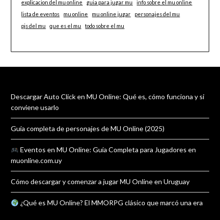
explicacion del mu online
guia para jugar mu
info sobre el mu online
lista de eventos
mu online
mu online jugar
personajes del mu
pjs del mu
que es el mu
todo sobre el mu
Descargar Auto Click en MU Online: Qué es, cómo funciona y si
conviene usarlo
Guía completa de personajes de MU Online (2025)
Eventos en MU Online: Guía Completa para Jugadores en
muonline.com.uy
Cómo descargar y comenzar a jugar MU Online en Uruguay
¿Qué es MU Online? El MMORPG clásico que marcó una era